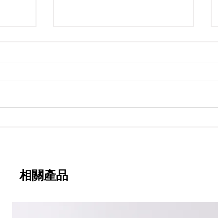
期
永寬化學電子報-第482期
相關產品