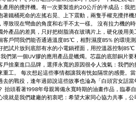
生產用的攪拌機。有一次要製造約20公斤的半成品：我
抱著鐵桶死命的左搖右晃、上下震動，兩隻手權充攪拌機
，導致現在彎曲的角度和右手不太一樣。 沒有拉力機的
國外產品的差異，只好把樹脂滴在玻璃片上，硬化後用美
個客戶問我們能否通過溫度85℃，相對濕度85% 的環境
好把試片放到底部有水的小電鍋裡面，用控溫器控制85℃
數據。我們第一個UV膠的應用產品是蠟燭。芯蕊的底部銅片
客戶捨棄進口品牌，選擇永寬的原因很令人洩氣：我們的
來重工。 每次想起這些事情都讓我有恍如隔世的感覺。
過去的戰役，逢年過節說這些故事也淪為「白頭宮女話當
？ 抬頭看著1998年母親籌備永寬時期的油畫作品，臨摹
心境就是我們建廠的初衷吧：希望大家同心協力共事，公