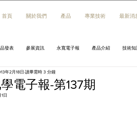
首頁
關於我們
產品
專業技術
最新消
品發表
參展資訊
永寬電子報
產品介紹
技術知
013年2月18日
讀畢需時 3 分鐘
學電子報-第137期
月1日