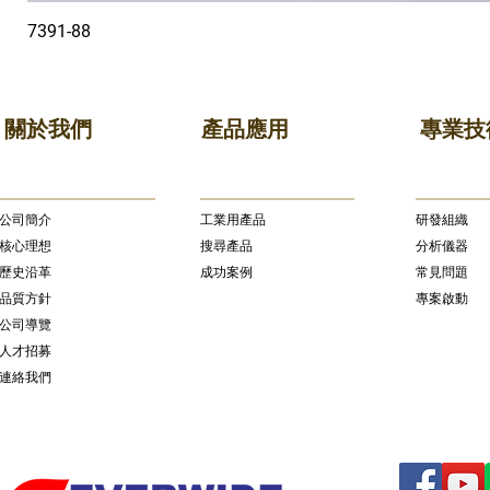
7391-88
關於我們
產品應用
專業技
公司簡介
​工業用產品
研發組織
核心理想
搜尋產品
分析儀器
歷史沿革
成功案例
常見問題
品質方針
專案啟動
公司導覽
人才招募
連絡我們