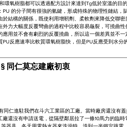
U和環氧樹脂都可以透過配方設計來達到Tg低於室溫的目
：PU 的分子間有很強的氫鍵，形成特殊的物理性鏈結，賦
由於結構的關係，既使利用增靭劑、柔軟劑來降低交聯密
在外力大幅度反覆彎曲的過程中比較容易龜裂，可撓曲性
的應用並不會有劇烈的反覆撓曲，所以這一個差異並不一
質PU反應速率比軟質環氧樹脂快，但是PU反應受到水分
 § 同仁莫忘建廠初衷
開始有同仁進駐我們在斗六工業區的工廠。當時廠房還沒有
工廠還沒有申請送電，從隔壁鄰居拉了一條10馬力的臨時
…等器具，冬天用電熱水器來洗澡時，洗到一半鐵定跳電