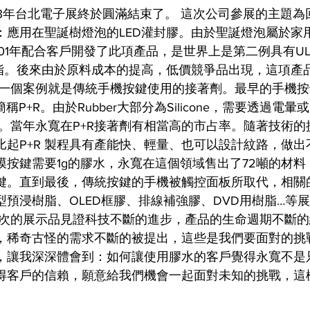
013年台北電子展終於圓滿結束了。 這次公司參展的主題
：應用在聖誕樹燈泡的LED灌封膠。由於聖誕燈泡屬於家
01年配合客戶開發了此項產品，是世界上是第二例具有UL 9
樹脂。後來由於原料成本的提高，低價競爭品出現，這項產品
外一個案例就是傳統手機按鍵使用的接著劑。最早的手機
r，簡稱P+R。由於Rubber大部分為Silicone，需要透過
合。當年永寬在P+R接著劑有相當高的市占率。隨著技術
比起P+R 製程具有產能快、輕量、也可以設計紋路，做
按鍵需要1g的膠水，永寬在這個領域售出了72噸的材料，
鍵。直到最後，傳統按鍵的手機被觸控面板所取代，相關
型預浸樹脂、OLED框膠、排線補強膠、DVD用樹脂…等
這次的展示品見證科技不斷的進步，產品的生命週期不斷
，稀奇古怪的需求不斷的被提出，這些是我們要面對的挑
，讓我深深體會到：如何讓使用膠水的客戶覺得永寬不是
得客戶的信賴，願意給我們機會一起面對未知的挑戰，這