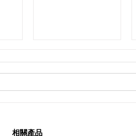
期
永寬化學電子報-第482期
相關產品