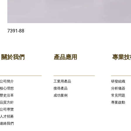
7391-88
關於我們
產品應用
專業技
公司簡介
​工業用產品
研發組織
核心理想
搜尋產品
分析儀器
歷史沿革
成功案例
常見問題
品質方針
專案啟動
公司導覽
人才招募
連絡我們