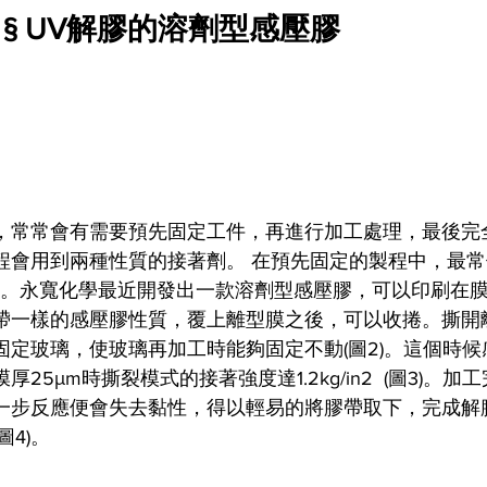
 § UV解膠的溶劑型感壓膠
，常常會有需要預先固定工件，再進行加工處理，最後完
程會用到兩種性質的接著劑。 在預先固定的製程中，最
)。永寬化學最近開發出一款溶劑型感壓膠，可以印刷在膜材
帶一樣的感壓膠性質，覆上離型膜之後，可以收捲。撕開
固定玻璃，使玻璃再加工時能夠固定不動(圖2)。這個時候
25μm時撕裂模式的接著強度達1.2kg/in2  (圖3)。
一步反應便會失去黏性，得以輕易的將膠帶取下，完成解
圖4)。