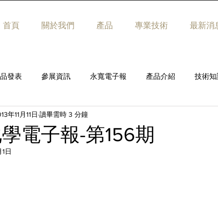
首頁
關於我們
產品
專業技術
最新消
品發表
參展資訊
永寬電子報
產品介紹
技術知
013年11月11日
讀畢需時 3 分鐘
學電子報-第156期
月1日