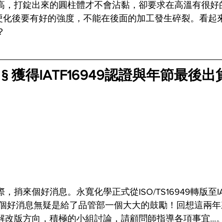
高，打錠出來的圓柱體才不會沾黏，卻要求在高溫有很好
.硬化後要有好的強度，不能在後面的加工發生碎裂。看起
？
 § 獲得IATF16949認證與年節最後
捎來個好消息。永寬化學正式從ISO/TS16949轉版至IAT
這個好消息無疑是給了品管部一個大大的鼓勵！回想這兩
解改版方向，積極的小組討論，請顧問師指導各項事宜...