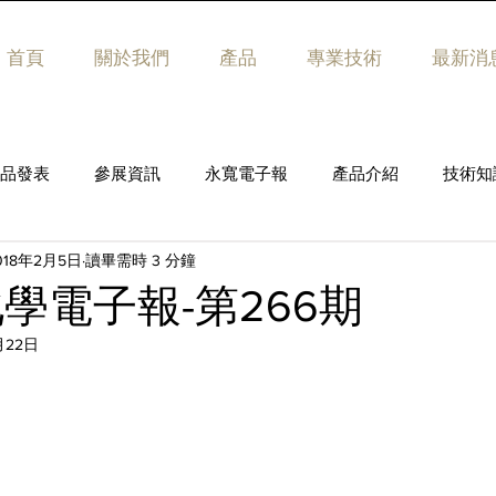
首頁
關於我們
產品
專業技術
最新消
品發表
參展資訊
永寬電子報
產品介紹
技術知
018年2月5日
讀畢需時 3 分鐘
學電子報-第266期
月22日