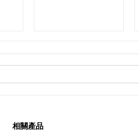
期
永寬化學電子報-第482期
相關產品