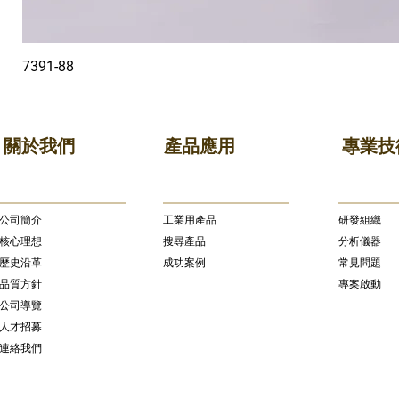
7391-88
關於我們
產品應用
專業技
公司簡介
​工業用產品
研發組織
核心理想
搜尋產品
分析儀器
歷史沿革
成功案例
常見問題
品質方針
專案啟動
公司導覽
人才招募
連絡我們