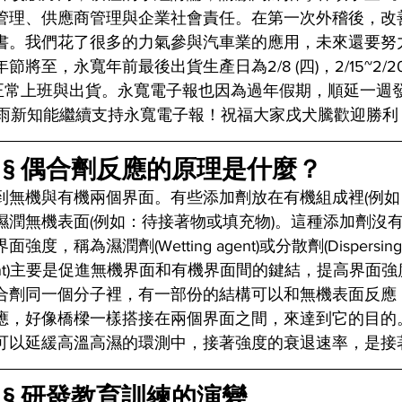
管理、供應商管理與企業社會責任。在第一次外稽後，改
書。我們花了很多的力氣參與汽車業的應用，未來還要努
將至，永寬年前最後出貨生產日為2/8 (四)，2/15~2/20
恢復正常上班與出貨。永寬電子報也因為過年假期，順延一週
望舊雨新知能繼續支持永寬電子報！祝福大家戌犬騰歡迎勝
 § 偶合劑反應的原理是什麼？
到無機與有機兩個界面。有些添加劑放在有機組成裡(例如
濕潤無機表面(例如：待接著物或填充物)。這種添加劑沒
度，稱為濕潤劑(Wetting agent)或分散劑(Dispersing 
ng agent)主要是促進無機界面和有機界面間的鍵結，提高界
合劑同一個分子裡，有一部份的結構可以和無機表面反應
應，好像橋樑一樣搭接在兩個界面之間，來達到它的目的
可以延緩高溫高濕的環測中，接著強度的衰退速率，是接
 § 研發教育訓練的演變