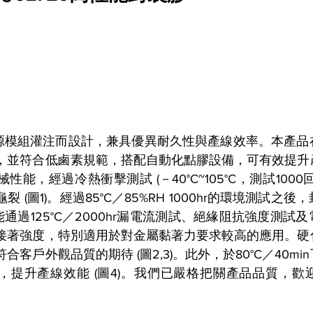
為電源模組灌注而設計，兼具優異耐久性與產線效率。本產
，並符合低鹵素規範，搭配自動化點膠設備，可有效提升
性能，經過冷熱衝擊測試 (－40°C~105°C，測試100
裂 (圖1)。經過85°C／85%RH 1000hr的環境測試
0能通過125°C／2000hr漏電流測試、絕緣阻抗強度測
接著強度，特別適用於對金屬黏著力要求較高的應用。硬
合客戶外觀品質的期待 (圖2,3)。此外，於80°C／40m
提升產線效能 (圖4)。
我們已嚴格把關產品品質，歡