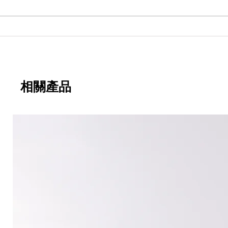
期
永寬化學電子報-第482期
相關產品