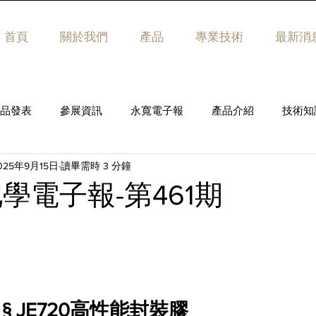
首頁
關於我們
產品
專業技術
最新消
品發表
參展資訊
永寬電子報
產品介紹
技術知
025年9月15日
讀畢需時 3 分鐘
學電子報-第461期
 § JE720高性能封裝膠