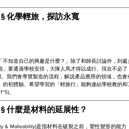
 § 化學輕旅，探訪永寬
「不知道自己的興趣是什麼？」除了和師長討論外，到處
觀」要通過學校安排，大隊人馬才得以成行。現在不必了
團。我們會導覽製造的流程，解說產品應用的領域，也會
」的初體驗。希望學習的「輕旅行」能夠連結學校教的和
~5)。
 § 什麼是材料的延展性？
tility & Malleability)是指材料在破裂之前，塑性變