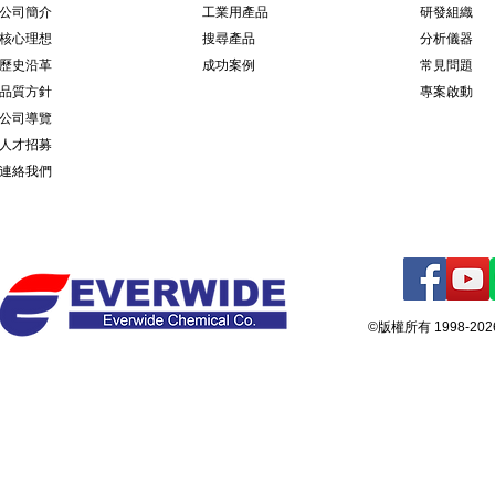
公司簡介
​工業用產品
研發組織
核心理想
搜尋產品
分析儀器
歷史沿革
成功案例
常見問題
品質方針
專案啟動
公司導覽
人才招募
連絡我們
©版權所有 1998-2