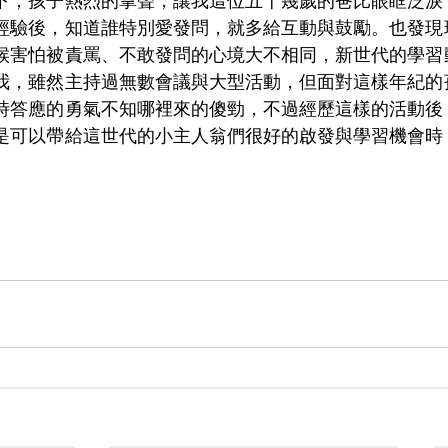
下，孩子熱烈的掌聲，讓我這位五十幾歲的爸比眼眶泛淚
經驗後，知道誰特別愛發問，就多給互動與鼓勵。也發現
候害怕被責罵、不敢發問的心境大不相同，新世代的學習
我，雖然主持過無數會議與大型活動，但面對這樣年紀的
時答應的勇氣不知哪裡來的傻勁，不過經歷這樣的活動後
是可以帶給這世代的小主人翁們很好的啟發與學習機會時