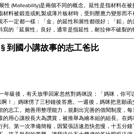
ity)和展性 (Malleability)是兩個不同的概念。延性是指
指材料被鍛造或軋製成薄片板材時，受到壓應力變形而不
現不一定都一樣：「金」的延性和展性都很好；「鉛」的
料寫的「延展性」良好，通常是指延性，耐拉伸不破裂的
 § 到國小講故事的志工爸比
一年級後，有天放學回家忽然對媽咪說：「媽咪，你可
以啊！」媽咪愣了三秒鐘後答應。一週後，媽咪把意願函
館的志工。她善用整理能力，規劃出完善的借閱制度，每
樣的用心讓校長大為讚賞，被推舉為繪本組的組長。在媽
行列。第一次準備簡報，因緊張語速忽快忽慢，十五分鐘