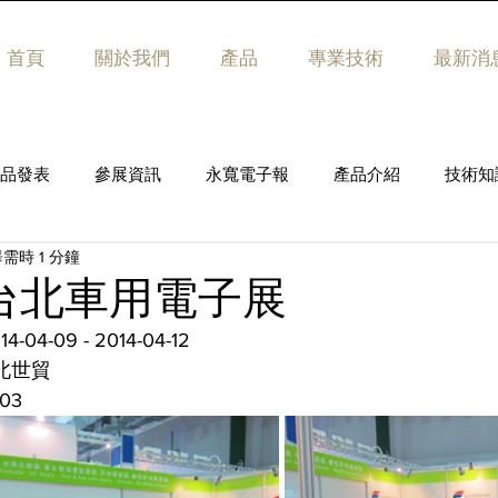
首頁
關於我們
產品
專業技術
最新消
品發表
參展資訊
永寬電子報
產品介紹
技術知
需時 1 分鐘
4 台北車用電子展
04-09 - 2014-04-12
北世貿
03