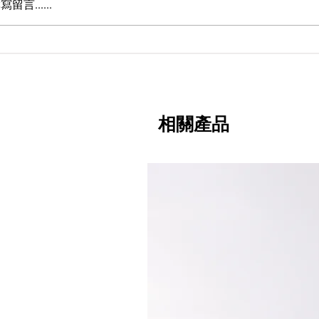
寫留言......
2026亞洲馬來西亞電子製造
2026年泰國國
博覽會
備暨微電子展
相關產品