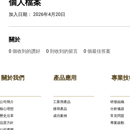
個人檔案
加入日期： 2026年4月20日
關於
0
個收到的讚好
0
則收到的留言
0
個最佳答案
關於我們
產品應用
專業技
公司簡介
​工業用產品
研發組織
核心理想
搜尋產品
分析儀器
歷史沿革
成功案例
常見問題
品質方針
專案啟動
公司導覽