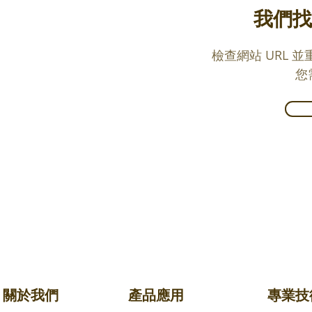
我們找
檢查網站 URL 
您
關於我們
產品應用
專業技