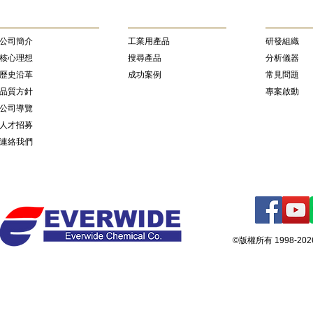
公司簡介
​工業用產品
研發組織
核心理想
搜尋產品
分析儀器
歷史沿革
成功案例
常見問題
品質方針
專案啟動
公司導覽
人才招募
連絡我們
©版權所有 1998-2