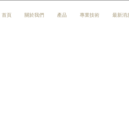
首頁
關於我們
產品
專業技術
最新消