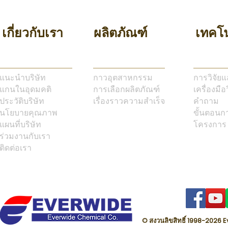
เกี่ยวกับเรา
ผลิตภัณฑ์
เทคโน
แนะนำบริษัท
กาวอุตสาหกรรม
การวิจัย
แกนในอุดมคติ
การเลือกผลิตภัณฑ์
เครื่องมือ
ประวัติบริษัท
เรื่องราวความสำเร็จ
คำถาม
นโยบายคุณภาพ
ขั้นตอนก
แผนที่บริษัท
โครงการ
ร่วมงานกับเรา
ติดต่อเรา
© สงวนลิขสิทธิ์ 1998-202