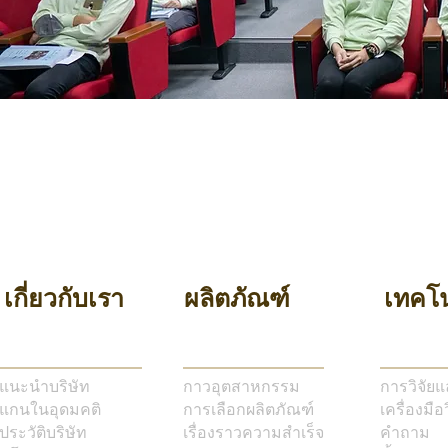
เกี่ยวกับเรา
ผลิตภัณฑ์
เทคโน
แนะนำบริษัท
กาวอุตสาหกรรม
การวิจัย
แกนในอุดมคติ
การเลือกผลิตภัณฑ์
เครื่องมือ
ประวัติบริษัท
เรื่องราวความสำเร็จ
คำถาม