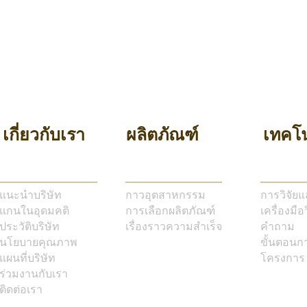
เกี่ยวกับเรา
ผลิตภัณฑ์
เทคโน
แนะนำบริษัท
กาวอุตสาหกรรม
การวิจัย
แกนในอุดมคติ
การเลือกผลิตภัณฑ์
เครื่องมือ
ประวัติบริษัท
เรื่องราวความสำเร็จ
คำถาม
นโยบายคุณภาพ
ขั้นตอนก
แผนที่บริษัท
โครงการ
ร่วมงานกับเรา
ติดต่อเรา