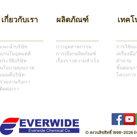
เกี่ยวกับเรา
ผลิตภัณฑ์
เทคโน
แนะนำบริษัท
กาวอุตสาหกรรม
การวิจัย
แกนในอุดมคติ
การเลือกผลิตภัณฑ์
เครื่องมือ
ประวัติบริษัท
เรื่องราวความสำเร็จ
คำถาม
นโยบายคุณภาพ
ขั้นตอนก
แผนที่บริษัท
โครงการ
ร่วมงานกับเรา
ติดต่อเรา
© สงวนลิขสิทธิ์ 1998-202