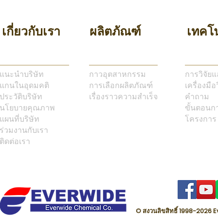
เกี่ยวกับเรา
ผลิตภัณฑ์
เทคโน
แนะนำบริษัท
กาวอุตสาหกรรม
การวิจัย
แกนในอุดมคติ
การเลือกผลิตภัณฑ์
เครื่องมือ
ประวัติบริษัท
เรื่องราวความสำเร็จ
คำถาม
นโยบายคุณภาพ
ขั้นตอนก
แผนที่บริษัท
โครงการ
ร่วมงานกับเรา
ติดต่อเรา
© สงวนลิขสิทธิ์ 1998-202