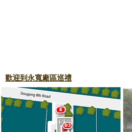
歡迎到永寬廠區巡禮
E
D3