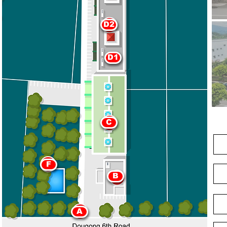
D2
D1
C
F
B
A