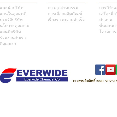
แนะนำบริษัท
กาวอุตสาหกรรม
การวิจัย
แกนในอุดมคติ
การเลือกผลิตภัณฑ์
เครื่องมือ
ประวัติบริษัท
เรื่องราวความสำเร็จ
คำถาม
นโยบายคุณภาพ
ขั้นตอนก
แผนที่บริษัท
โครงการ
ร่วมงานกับเรา
ติดต่อเรา
© สงวนลิขสิทธิ์ 1998-202