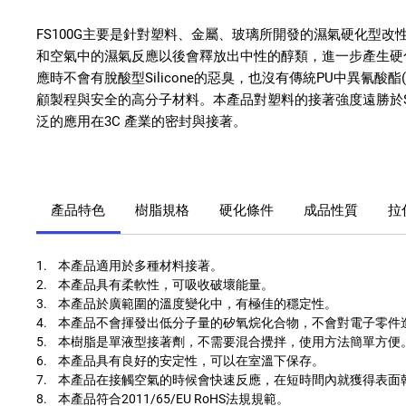
FS100G
主要是針對塑料、金屬、玻璃所開發的濕氣硬化型改
和空氣中的濕氣反應以後會釋放出中性的醇類，進一步產生硬
應時不會有脫酸型
Silicone
的惡臭，也沒有傳統
PU
中異氰酸酯
顧製程與安全的高分子材料。本產品對塑料的接著強度遠勝於
泛的應用在
3C
產業的密封與接著。
產品特色
樹脂規格
硬化條件
成品性質
拉伸
1. 本產品適用於多種材料接著。
2. 本產品具有柔軟性，可吸收破壞能量。
3. 本產品於廣範圍的溫度變化中，有極佳的穩定性。
4. 本產品不會揮發出低分子量的矽氧烷化合物，不會對電子零件
5. 本樹脂是單液型接著劑，不需要混合攪拌，使用方法簡單方便
6. 本產品具有良好的安定性，可以在室溫下保存。
7. 本產品在接觸空氣的時候會快速反應，在短時間內就獲得表面
8. 本產品符合2011/65/EU RoHS法規規範。