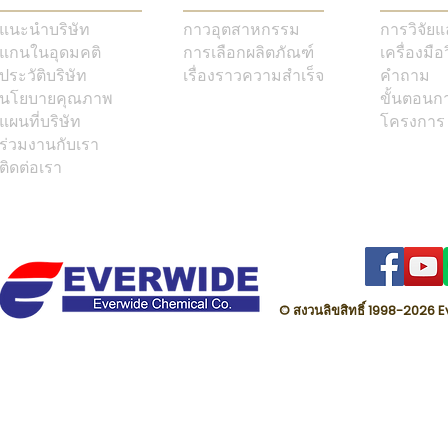
แนะนำบริษัท
กาวอุตสาหกรรม
การวิจัย
แกนในอุดมคติ
การเลือกผลิตภัณฑ์
เครื่องมือ
ประวัติบริษัท
เรื่องราวความสำเร็จ
คำถาม
นโยบายคุณภาพ
ขั้นตอนก
แผนที่บริษัท
โครงการ
ร่วมงานกับเรา
ติดต่อเรา
© สงวนลิขสิทธิ์ 1998-202