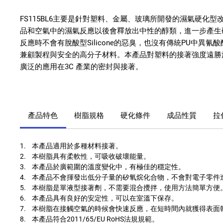
FS115BL6
主要是針對塑料、金屬、玻璃所開發的濕氣硬化型
品和空氣中的濕氣反應以後會釋放出中性的醇類，進一步產生
反應時不會有脫酸型
Silicone
的惡臭，也沒有傳統
PU
中異氰酸
兼顧製程與安全的高分子材料。本產品對塑料的接著強度遠勝
廣泛的應用在
3C
產業的密封與接著。
產品特色
樹脂規格
硬化條件
成品性質
拉伸
1. 本產品適用於多種材料接著。
2. 本樹脂具有柔軟性，可吸收破壞能量。
3. 本產品於廣範圍的溫度變化中，有極佳的穩定性。
4. 本產品不會揮發出低分子量的矽氧烷化合物，不會對電子零件
5. 本樹脂是單液型接著劑，不需要混合攪拌，使用方法簡單方便
6. 本產品具有良好的安定性，可以在室溫下保存。
7. 本樹脂在接觸空氣的時候會快速反應，在短時間內就獲得表面
8. 本產品符合2011/65/EU RoHS法規規範。