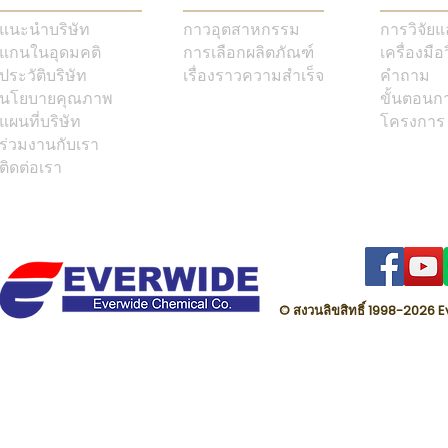
แนะนำบริษัท
กาวอุตสาหกรรม
การวิจัย
แกนในอุดมคติ
การเลือกผลิตภัณฑ์
เครื่องมือ
ประวัติบริษัท
เรื่องราวความสำเร็จ
คำถาม
นโยบายคุณภาพ
ขั้นตอนก
แผนที่บริษัท
โครงการ
ร่วมงานกับเรา
ติดต่อเรา
© สงวนลิขสิทธิ์ 1998-202