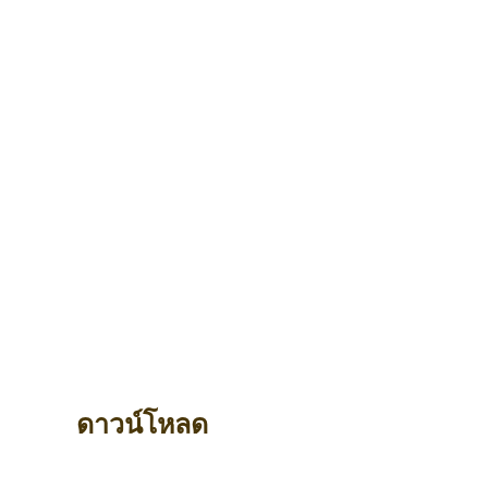
ดาวน์โหลด