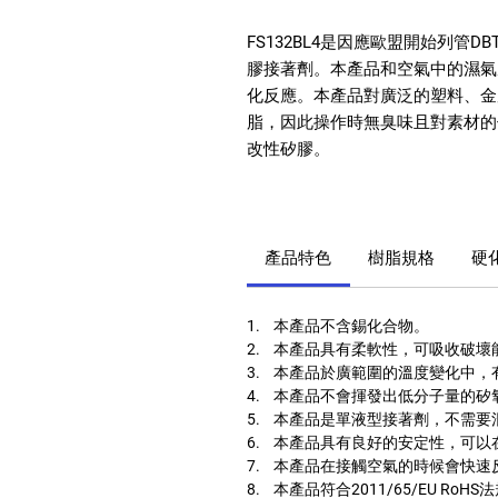
FS132BL4
是因
應歐盟開始列管
DBT
膠接著劑
。本產品和空氣中的濕氣
化反應。本產品對廣泛的塑料、金
脂，因此操作時無臭味且對素材的
改性矽膠。
產品特色
樹脂規格
硬
1. 本產品不含錫化合物。
2. 本產品具有柔軟性，可吸收破壞
3. 本產品於廣範圍的溫度變化中，
4. 本產品不會揮發出低分子量的
5. 本產品是單液型接著劑，不需
6. 本產品具有良好的安定性，可以
7. 本產品在接觸空氣的時候會快
8. 本產品符合2011/65/EU RoH