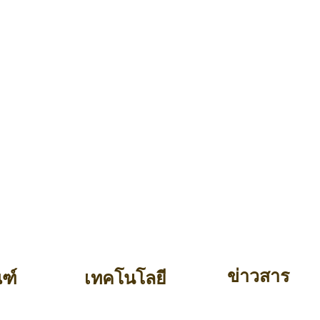
ข่าวสาร
ณฑ์
เทคโนโลยี