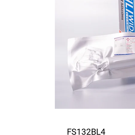
FS132BL4