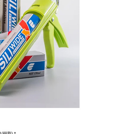
1(樹脂)
*