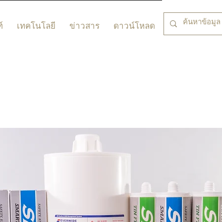
์
เทคโนโลยี
ข่าวสาร
ดาวน์โหลด