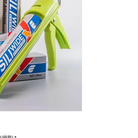
1(樹脂)
*