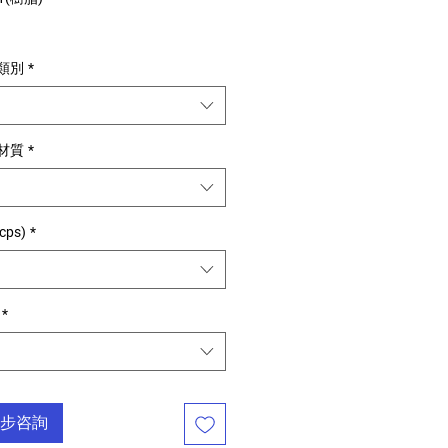
用類別
*
用材質
*
cps)
*
*
步咨詢