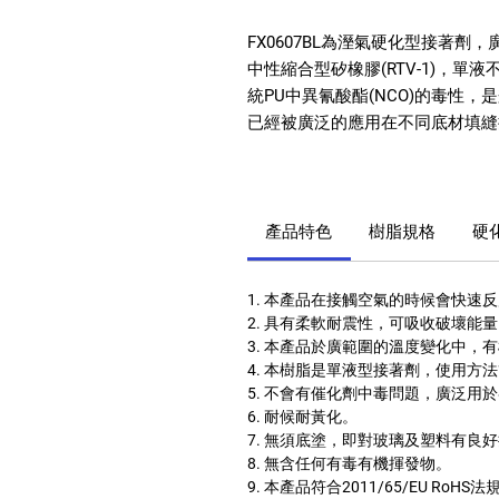
FX0607BL
為溼氣硬化
型接著劑，
中性縮合型矽橡膠
(RTV-1)
，單液
統
PU
中異氰酸酯
(NCO)
的毒性，是
已經被廣泛的應用在不同底材填縫
產品特色
樹脂規格
硬
1. 本產品
在接觸空氣的時候會快速反
2. 具有柔軟耐震性，可吸收破壞能
3. 本產品於廣範圍的溫度變化中，
4. 本樹脂是單液型接著劑，使用方
5. 不會有催化劑中毒問題，廣泛用
6. 耐候耐黃化。
7. 無須底塗，即對玻璃及塑料有良
8. 無含任何有毒有機揮發物。
9. 本產品符合
2011/65/EU RoHS
法