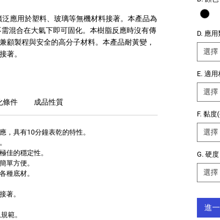
廣泛應用於塑料、玻璃等無機材料接著
。本產品為
不需混合在大氣下即可固化。本樹脂反應時沒有傳
D. 應
兼顧製程與安全的
高分子材料。本產品耐黃變，
選擇
接著。
E. 適
選擇
化條件
成品性質
F. 黏度(
選擇
應，
具有
10
分鐘表乾的特性。
量。
有極佳的穩定性。
G. 硬度
法簡單方便。
選擇
於各種底材。
好接著。
進一
規規範。