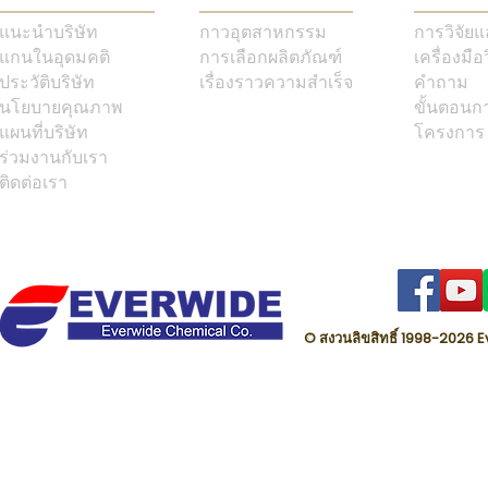
แนะนำบริษัท
กาวอุตสาหกรรม
การวิจัย
แกนในอุดมคติ
การเลือกผลิตภัณฑ์
เครื่องมือ
ประวัติบริษัท
เรื่องราวความสำเร็จ
คำถาม
นโยบายคุณภาพ
ขั้นตอนก
แผนที่บริษัท
โครงการ
ร่วมงานกับเรา
ติดต่อเรา
© สงวนลิขสิทธิ์ 1998-202