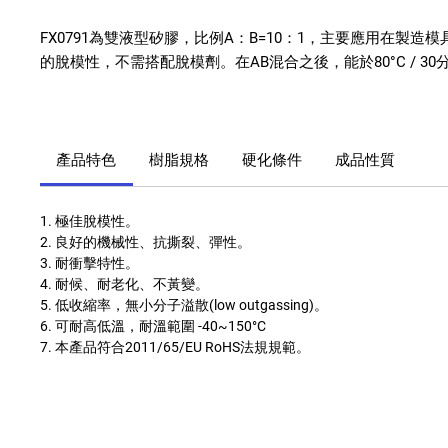
FX0791
為雙液型矽膠，比例
A
：
B=10
：
1
，主要應用在製造模
的脫模性，不需搭配脫模劑。在
AB
混合之後，能於
80°C / 30
產品特色
樹脂規格
硬化條件
成品性質
1. 極佳脫模性。
2. 良好的機械性、抗撕裂、彈性。
3. 耐衝擊特性。
4. 耐候、耐老化、不黃變。
5. 低收縮率，無小分子溢散
(low outgassing)
。
6. 可耐高低溫，耐溫範圍
-40~150°C
7. 本產品符合
2011/65/EU RoHS
法規規範。