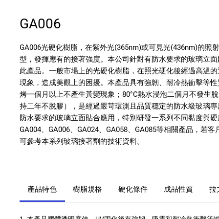
GA006
GA006光硬化樹脂，在紫外光(365nm)或可見光(436nm)
型，發揮應有的接著強度。本公司針對有防水要求的玻璃立面
此產品。一般市場上的光硬化樹脂，在照光硬化後經過高溫的
現象，造成美觀上的困擾。本產品具有強韌、耐冷熱衝擊等性質
烤一個月以上不產生黃變現象；80°C熱水浸泡二個月不發生脫膠
持二年不脫膠），是經過嚴苛環測且品質穩定的防水級玻璃專
防水要求的玻璃立面貼合應用，特別研發一系列不同黏度與硬
GA004、GA006、GA024、GA058、GA085等相關產品，
可參考本系列玻璃接著劑的技術資料。
產品特色
樹脂規格
硬化條件
成品性質
拉