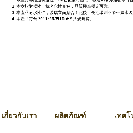
1. 本產品膠體透明度佳，UV固化後有強韌、吸震和耐冷熱衝擊等
2. 本樹脂耐候性、抗老化性良好，品質極為穩定可靠。
3. 本產品耐水性佳，玻璃立面貼合固化後，長期環測不發生漏水
4. 本產品符合 2011/65/EU RoHS 法規規範。
เกี่ยวกับเรา
ผลิตภัณฑ์
เทคโน