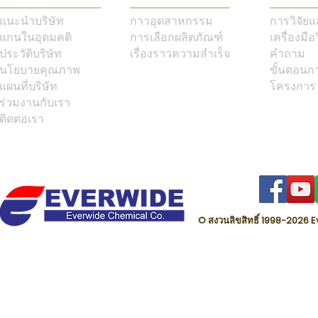
แนะนำบริษัท
กาวอุตสาหกรรม
การวิจัย
แกนในอุดมคติ
การเลือกผลิตภัณฑ์
เครื่องมือ
ประวัติบริษัท
เรื่องราวความสำเร็จ
คำถาม
นโยบายคุณภาพ
ขั้นตอนก
แผนที่บริษัท
โครงการ
ร่วมงานกับเรา
ติดต่อเรา
© สงวนลิขสิทธิ์ 1998-202