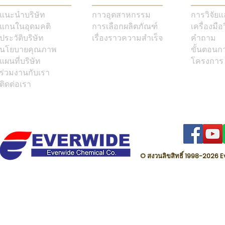
แนะนำบริษัท
กาวอุตสาหกรรม
การวิจัย
แกนในอุดมคติ
การเลือกผลิตภัณฑ์
เครื่องมือ
ประวัติบริษัท
เรื่องราวความสำเร็จ
คำถาม
นโยบายคุณภาพ
ขั้นตอนก
แผนที่บริษัท
โครงการ
ร่วมงานกับเรา
ติดต่อเรา
© สงวนลิขสิทธิ์ 1998-202