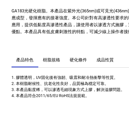
GA183
光硬化樹脂。本產品在紫外光
(365nm)
或可見光
(436nm
應成型，發揮應有的接著強度。本公司針對有高滲透性要求的
應用，提供低黏度高滲透性產品，讓使用者以滲透方式施膠，
優點。本產品具有低皮膚刺激性的特點，可減少線上操作者接
產品特色
樹脂規格
硬化條件
成品性質
1. 膠體透明，
UV
固化後有強韌、吸震和耐冷熱衝擊等性質。
2. 本樹脂耐候性、抗老化性良好，品質極為穩定可靠。
3. 本產品黏度稀，可以滲透毛細現象方式上膠，解決溢膠問題。
4. 本產品符合
2011/65/EU RoHS
法規規範。