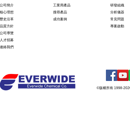
公司簡介
​工業用產品
研發組織
核心理想
搜尋產品
分析儀器
歷史沿革
成功案例
常見問題
品質方針
專案啟動
公司導覽
人才招募
連絡我們
©版權所有 1998-2