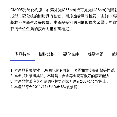
GM005
光硬化樹脂，在紫外光
(365nm)
或可見光
(436nm)
的照
成型，硬化後的樹脂具有強韌、耐冷熱衝擊等性質。由於中高
基材不會產生滑移現象。本產品特別適用於玻璃與金屬間的固
黏的合金金屬的接著力也相當穩定
。
產品特色
樹脂規格
硬化條件
成品性質
成
1. 本產品具搖變性，UV固化後有強韌、吸震和耐冷熱衝擊等性質
2. 本樹脂對玻璃與鋁、不鏽鋼、合金等金屬有很好的接著能力。
3. 本產品對玻璃與不鏽鋼的拉力測試可達到200kg/ cm²以上。
4. 本產品符合2011/65/EU RoHS法規規範。