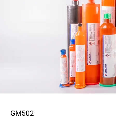
GM502