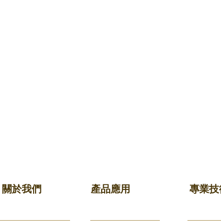
關於我們
產品應用
專業技