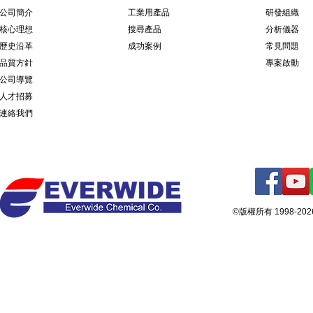
公司簡介
​工業用產品
研發組織
核心理想
搜尋產品
分析儀器
歷史沿革
成功案例
常見問題
品質方針
專案啟動
公司導覽
人才招募
連絡我們
©版權所有 1998-2