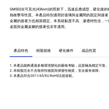
GM502
在可見光
(436nm)
的照射下，迅速反應成型，硬化後的
熱衝擊等性質。本產品特別適用於玻璃與金屬間的固定與接著
金屬的接著力也相當穩定。本系統黏度不高、滲透特性佳，一
桌面與金屬桌腳的接著也非常適用
。
產品特色
樹脂規格
硬化條件
成品性質
1. 本產品能夠通過多種環境變化的嚴格考驗，品質極為穩定可靠。
2. 本樹脂完全不含致癌性物質與揮發性物質，安全最有保障
。
3. 本產品符合
2011/65/EU RoHS
法規規範。