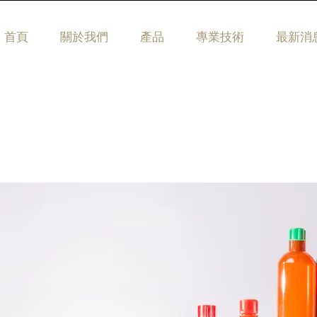
首頁
關於我們
產品
專業技術
最新消