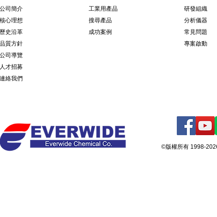
公司簡介
​工業用產品
研發組織
核心理想
搜尋產品
分析儀器
歷史沿革
成功案例
常見問題
品質方針
專案啟動
公司導覽
人才招募
連絡我們
©版權所有 1998-2