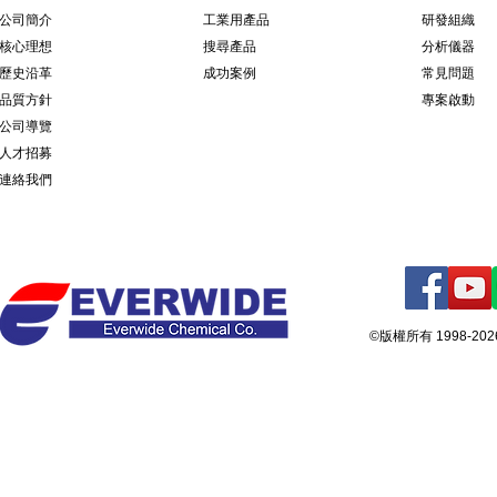
公司簡介
​工業用產品
研發組織
核心理想
搜尋產品
分析儀器
歷史沿革
成功案例
常見問題
品質方針
專案啟動
公司導覽
人才招募
連絡我們
©版權所有 1998-2