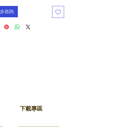
步咨詢
下載專區