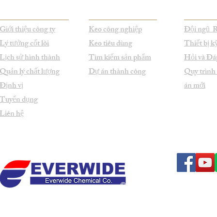
Giới thiệu công ty
Keo công nghiệp
Đội ngũ
Lý tưởng cốt lõi
Keo tiêu dùng
Thiết bị k
Lịch sử hình thành
Tìm kiếm sản phẩm
Hỏi và Đá
Quản lý chất lượng
Dự án thành công
Quy trình
Định vị
án mới
Tuyển dụng
Liên hệ
© Bản quyền thuộc 1998-2026