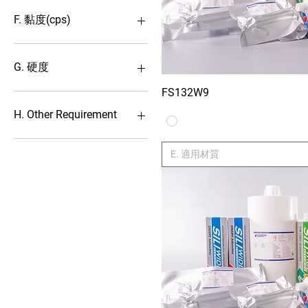
封裝保護
ABS
封裝密封
Acrylate
F. 黏度(cps)
批覆灌注
Al
批覆防湖
Alloy
1. 低黏度 (<1000)
接著固定
AS
2. 中低黏度 (1001~50000)
G. 硬度
雙液加成型
BGA
3. 中黏度 (50001~100000)
FS132W9
Xem nhan
雙液縮合型
Carbon Fiber
4. 中高黏度
Shore 00 (>50)
(100001~150000)
零件補强
Ceramic
Shore A (<50)
H. Other Requirement
高性能類
Crystal
5. 高黏度 (>150000)
Shore A (>50)
CSP
Shore D (<50)
低鹵素
E. 適用材質
Cu
Shore D (>50)
UL94-V0
Dam
不含錫
Epoxy
RoHS
Fe
Fill
FPC
FRP
Glass
Glass Fiber
HDPE