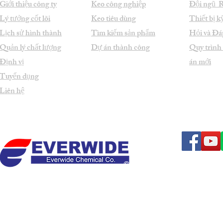
Giới thiệu công ty
Keo công nghiệp
Đội ngũ
Lý tưởng cốt lõi
Keo tiêu dùng
Thiết bị k
Lịch sử hình thành
Tìm kiếm sản phẩm
Hỏi và Đá
Quản lý chất lượng
Dự án thành công
Quy trình
Định vị
án mới
Tuyển dụng
Liên hệ
© Bản quyền thuộc 1998-2026