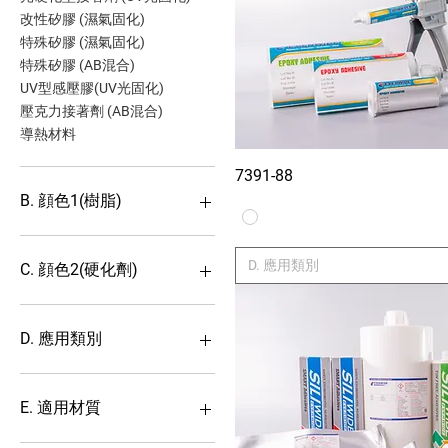
改性矽膠 (濕氣固化)
特殊矽膠 (濕氣固化)
特殊矽膠 (AB混合)
UV型感壓膠(UV光固化)
壓克力接著劑 (AB混合)
導熱材料
7391-88
Xem nhan
B. 顔色1(樹脂)
D. 應用類別
C. 顔色2(硬化劑)
D. 應用類別
可移除型
單液脫肟
E. 適用材質
單液脫酸