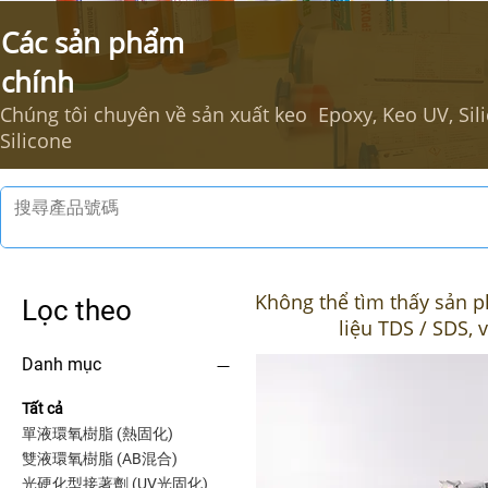
Các sản phẩm
chính
Chúng tôi chuyên về sản xuất keo Epoxy, Keo UV, Sil
Silicone
Không thể tìm thấy sản p
Lọc theo
liệu TDS / SDS, v
Danh mục
Tất cả
單液環氧樹脂 (熱固化)
雙液環氧樹脂 (AB混合)
光硬化型接著劑 (UV光固化)