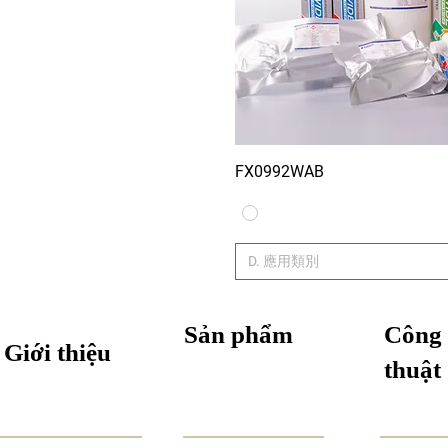
FX0992WAB
Xem nhan
D. 應用類別
Sản phẩm
Công 
Giới thiệu
thuật