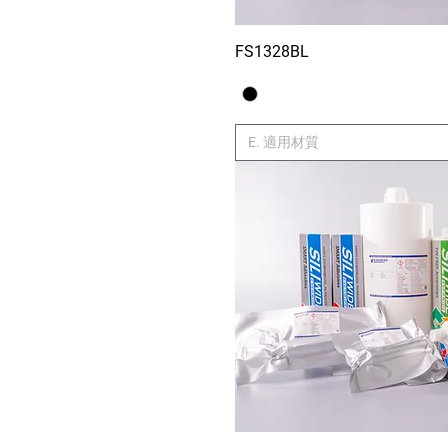
PTFE
PVA
PVC
FS1328BL
Xem nhan
Rubber
Silicon
Silicone Steel Plate
Soft Plastic
E. 適用材質
SS
SUS
Ti
TPO
TPU
UHMWPE
Wafer
Wood