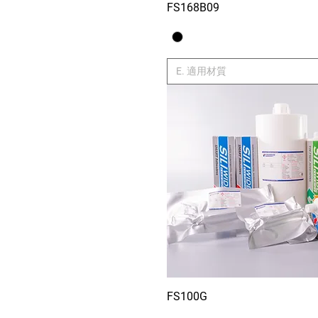
FS168B09
Xem nhan
E. 適用材質
FS100G
Xem nhan