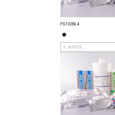
LCP
LDPE
Low-κ dielectric
Magnet
FS132BL4
Xem nhan
MCM
Metal
Nickel Plated
PA
E. 適用材質
PA6
PBT
PC
PCB-FR4
PE
PET
Plastic
PMMA
PP
PPA
PS