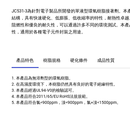
JC531-3為針對電子製品所開發的單液型環氧樹脂接著劑。
結構，具有快速硬化、低膨脹、低收縮率的特性，耐熱性卓越
阻燃性和優良的耐久性，可以通過許多不同的環境測試。本產
性，通用於各種電子元件封裝之用途。
產品特色
樹脂規格
硬化條件
成品性質
1. 本產品為無溶劑型的環氧樹脂。
2. 在高濕度環境下，本樹脂仍然具有良好的電子絕緣特性。
3. 本產品經過UL94-V0的檢驗認可。
4. 本產品符合2011/65/EU RoHS法規規範。
5. 本產品符合氯<900ppm，溴<900ppm，氯+溴<1500ppm。