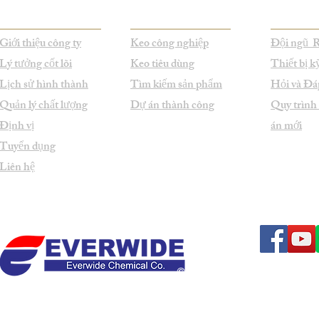
Giới thiệu công ty
Keo công nghiệp
Đội ngũ
Lý tưởng cốt lõi
Keo tiêu dùng
Thiết bị k
Lịch sử hình thành
Tìm kiếm sản phẩm
Hỏi và Đá
Quản lý chất lượng
Dự án thành công
Quy trình
Định vị
án mới
Tuyển dụng
Liên hệ
© Bản quyền thuộc 1998-2026