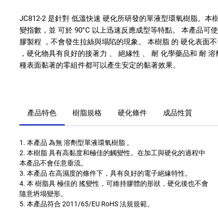
JC812-2 是針對 低溫快速 硬化所研發的單液型環氧樹脂。本
變指數，並 可於 90°C 以上迅速反應成型等特點。 本產品可
膠製程 ，不會發生拉絲與塌陷的現象。 本樹脂 的 硬化表面
，硬化物具有良好的接著力 、 絕緣性 、 耐 化學藥品和 耐 溶
種表面黏著的零組件都可以產生安定的黏著效果。
產品特色
樹脂規格
硬化條件
成品性質
1. 本產品 為無 溶劑型單液環氧樹脂 。
2. 本樹脂 具有高黏度和極佳的觸變性。在加工與硬化的過程中
本產品不會任意垂流。
3. 本產品 在高濕度的條件下，具有良好的電子絕緣特性。
4. 本 樹脂具 極佳的 搖變性，可維持膠體的形狀，硬化後也不會
隨意坍塌變形。
5. 本產品符合 2011/65/EU RoHS 法規規範。