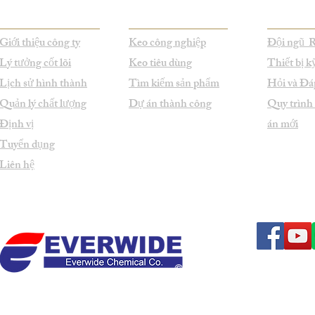
Giới thiệu công ty
Keo công nghiệp
Đội ngũ
Lý tưởng cốt lõi
Keo tiêu dùng
Thiết bị k
Lịch sử hình thành
Tìm kiếm sản phẩm
Hỏi và Đá
Quản lý chất lượng
Dự án thành công
Quy trình
Định vị
án mới
Tuyển dụng
Liên hệ
© Bản quyền thuộc 1998-2026