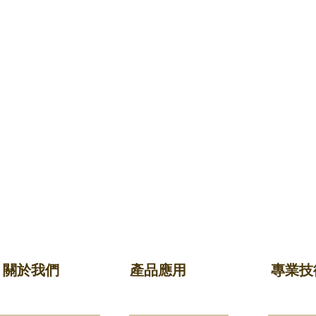
關於我們
產品應用
專業技