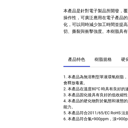
本產品是針對電子製品所開發，覆
操作性，可廣泛應用在電子產品的
化，可以同時減少加工時間並提高
切、撕裂與衝擊強度。本樹脂具有
產品特色
樹脂規格
硬
1. 本產品為無溶劑型單液環氧樹脂
會釋放毒素。
2. 本產品在溫度80°C 時具有良好
3. 本產品固化後具有良好的低收縮
4. 本產品的硬化物對於氣態和液態
能力。
5. 本產品符合2011/65/EC RoHS 
6. 本產品符合氯<900ppm，溴<900