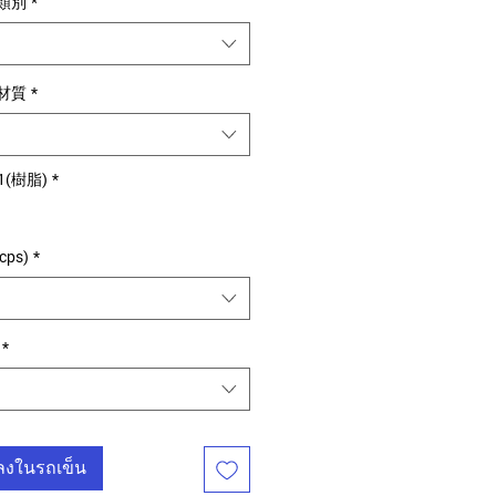
用類別
*
用材質
*
1(樹脂)
*
cps)
*
*
มลงในรถเข็น