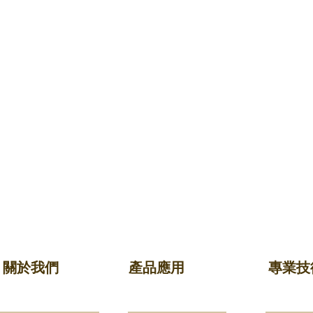
關於我們
產品應用
專業技