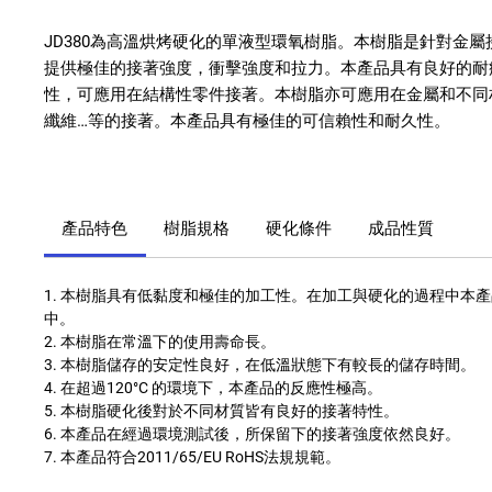
JD380為高溫烘烤硬化的單液型環氧樹脂。本樹脂是針對金
提供極佳的接著強度，衝擊強度和拉力。本產品具有良好的耐
性，可應用在結構性零件接著。本樹脂亦可應用在金屬和不同
纖維…等的接著。本產品具有極佳的可信賴性和耐久性。
產品特色
樹脂規格
硬化條件
成品性質
1. 本樹脂具有低黏度和極佳的加工性。在加工與硬化的過程中本
中。
2. 本樹脂在常溫下的使用壽命長。
3. 本樹脂儲存的安定性良好，在低溫狀態下有較長的儲存時間。
4. 在超過120°C 的環境下，本產品的反應性極高。
5. 本樹脂硬化後對於不同材質皆有良好的接著特性。
6. 本產品在經過環境測試後，所保留下的接著強度依然良好。
7. 本產品符合2011/65/EU RoHS法規規範。