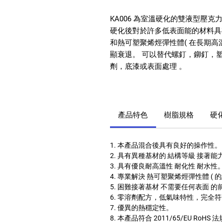
KA006 為室溫硬化的雙液型壓
硬化後對於許多低表面能的材料具有優
和熱可塑聚烯烴彈性體( 在長期高溫的環
顯衰退。 可以替代螺釘，鉚釘，
劑，底漆或表面處理 。
產品特色
樹脂規格
硬
1. 本產品混合後具有良好的操作性。
2. 具有異種基材的 結構等級 接著能
3. 具有優良耐高溫性 耐化性 耐水性
4. 專業解決 熱可塑聚烯烴彈性體 ( 
5. 困難接著基材 不需要任何表面 的前
6. 零溶劑配方，低氣味特性，完全
7. 優異的熱穩定性。
8. 本產品符合 2011/65/EU RoHS 