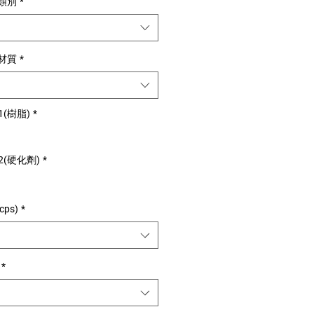
用類別
*
用材質
*
1(樹脂)
*
2(硬化劑)
*
cps)
*
*