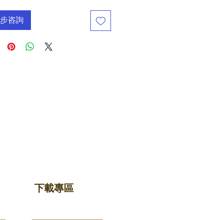
步咨詢
下載專區