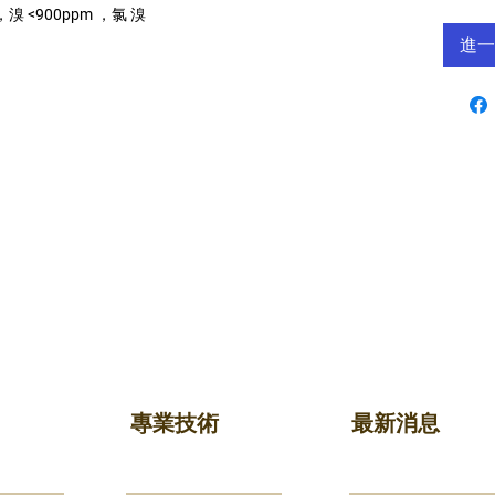
溴 <900ppm ，氯 溴
進一
專業技術
最新消息