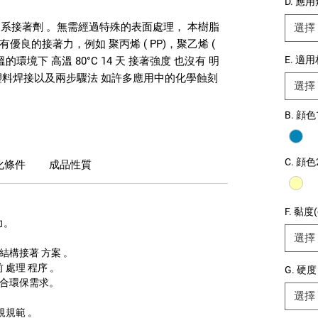
D. 應
克力系接著劑 。無需經過特殊的表面處理， 本樹脂
選擇
良的接著力，例如 聚丙烯 ( PP)，聚乙烯 (
E. 適
境下 高溫 80°C 14 天 接著強度 也沒有 明
塑料焊接以及兩步驟法 如許多應用中的化學蝕刻
選擇
B. 顔色
C. 顔色
化條件
成品性質
F. 黏度(
力。
選擇
。
的結構接著 方案 。
 處理 程序 。
G. 硬度
符合環保需求。
選擇
法規規範 。