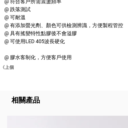
@ 符合客戶所需震盪頻率
@ 跌落測試
@ 可耐溫
@ 有添加螢光劑、顏色可供檢測辨識，方便製程管控
@ 具有搖變特性點膠後不會溢膠
@ 可使用LED 405波長硬化
@ 膠水客制化，方便客戶使用
《上個
相關產品