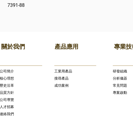
7391-88
關於我們
產品應用
專業技
公司簡介
​工業用產品
研發組織
核心理想
搜尋產品
分析儀器
歷史沿革
成功案例
常見問題
品質方針
專案啟動
公司導覽
人才招募
連絡我們