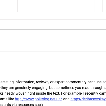
子製造
2026年泰國國際電子生產設
備暨微電子展
nteresting information, reviews, or expert commentary because 
—they are genuinely engaging, but sometimes you read through an
ks neatly woven right inside the text. For example, I recently ca
orms like 
http://www.politolog.net.ua/
 and 
htpps/
deribasovskay
nsights via resources such 