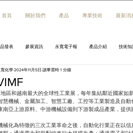
首頁
關於我們
產品
專業技術
最新消
品發表
參展資訊
永寬電子報
產品介紹
技術知
永寬化學
2024年11月5日
讀畢需時 1 分鐘
VIMF
東南亞地區和越南最大的全球性工業展，每年集結鄰近國家如
智慧機械、金屬加工、智慧工廠、工控等工業製造及自動
東南亞上游原料、中游機械設備到下游製成品產業，提供
機械化為特徵的三次工業革命之後，自動化行業正在以信