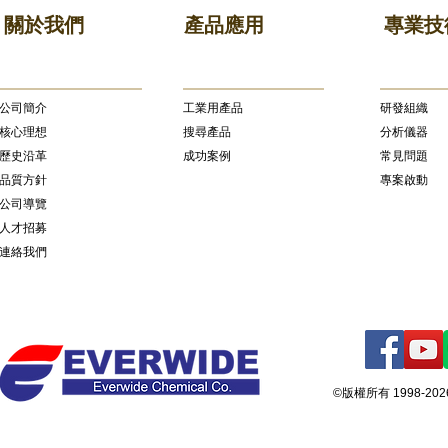
關於我們
產品應用
專業技
公司簡介
​工業用產品
研發組織
核心理想
搜尋產品
分析儀器
歷史沿革
成功案例
常見問題
品質方針
專案啟動
公司導覽
人才招募
連絡我們
©版權所有 1998-2