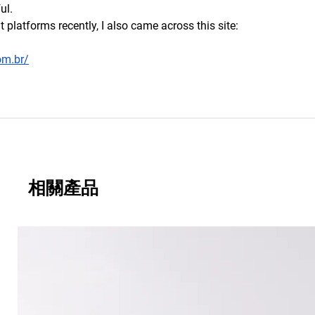
ul.
t platforms recently, I also came across this site:
om.br/
相關產品