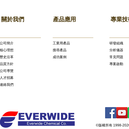
關於我們
產品應用
專業技
公司簡介
​工業用產品
研發組織
核心理想
搜尋產品
分析儀器
歷史沿革
成功案例
常見問題
品質方針
專案啟動
公司導覽
人才招募
連絡我們
©版權所有 1998-2