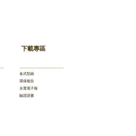
下載專區
各式型錄
環保報告
​永寬電子報
驗證證書