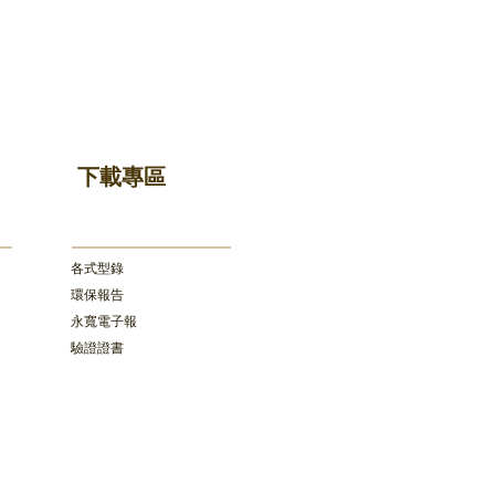
下載專區
各式型錄
環保報告
​永寬電子報
驗證證書