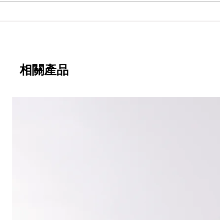
期
永寬化學電子報-第482期
相關產品