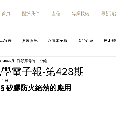
首頁
關於我們
產品
專業技術
最新消
品發表
參展資訊
永寬電子報
產品介紹
技術知
024年6月3日
讀畢需時 3 分鐘
學電子報-第428期
月11日
 § 矽膠防火絕熱的應用