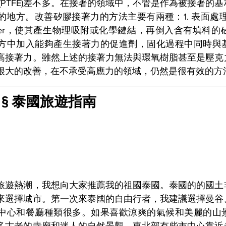
(PTFE)差不多。在接著的領域中，不管是作為被接著的
地方。改善矽膠接著力的方法主要有兩種：1. 表面處理劑(
mer，使其產生物理吸附或化學鍵結，再倒入含有填料的矽
方中加入能夠產生接著力的促進劑，固化過程中同時與
高接著力。雖然上述的接著力無法與環氧樹脂甚至是壓克
很大的改善，在不承受高應力的領域，仍然是很有效的方
 § 泰國旅遊指南
旅遊熱潮，我想向大家推薦我的祖國泰國。泰國的的國土
來選擇城市。第一次來泰國的自由行者，我建議選擇曼谷
中心和餐廳種類很多。如果喜歡涼爽的氣候和美麗的山
多古老的寺廟和迷人的自然景觀。東北部有些市中心靠近