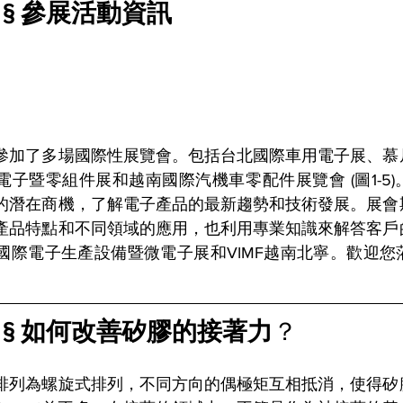
 § 參展活動資訊
參加了多場國際性展覽會。包括台北國際車用電子展、慕
電子暨零組件展和越南國際汽機車零配件展覽會 (圖1-5
的潛在商機，了解電子產品的最新趨勢和技術發展。展會
產品特點和不同領域的應用，也利用專業知識來解答客戶
國際電子生產設備暨微電子展和VIMF越南北寧。歡迎您
 § 如何改善矽膠的接著力
？
排列為螺旋式排列，不同方向的偶極矩互相抵消，使得矽