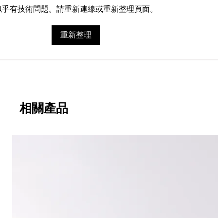
似乎有技術問題。請重新連線或重新整理頁面。
期
永寬化學電子報-第482期
重新整理
相關產品