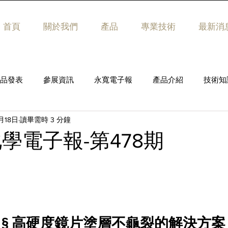
首頁
關於我們
產品
專業技術
最新消
品發表
參展資訊
永寬電子報
產品介紹
技術知
月18日
讀畢需時 3 分鐘
學電子報-第478期
 § 高硬度鏡片塗層不龜裂的解決方案