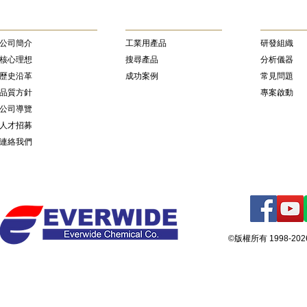
公司簡介
​工業用產品
研發組織
核心理想
搜尋產品
分析儀器
歷史沿革
成功案例
常見問題
品質方針
專案啟動
公司導覽
人才招募
連絡我們
©版權所有 1998-2