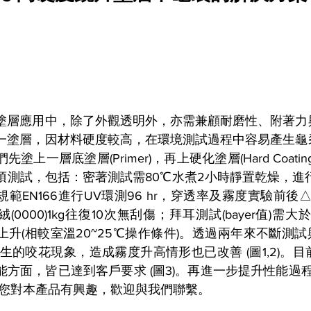
塗層應用中，除了外觀透明外，亦需兼顧耐磨性、附著力
一塗層，因材料硬度較高，在環境測試過程中容易產生龜
先塗上一層底塗層(Primer)，再上硬化塗層(
Hard Coating
項測試，包括：密著測試需80℃水煮2小時靜置乾燥，進
範EN166進行UV環測96 hr，穿透率及霧度實驗前後△T
0000)1kg往復10次無刮傷；拜耳測試(bayer值)需大於
升(相較室溫20~25℃操作條件)。透過兩年來不斷測試
生的咬花現象，造成霧度升高情形也已改善 (圖1,2)。
方面，皆已達到客戶要求 (圖3)。再進一步提升性能過程中
。如您對本產品有興趣，歡迎與我們聯繫。