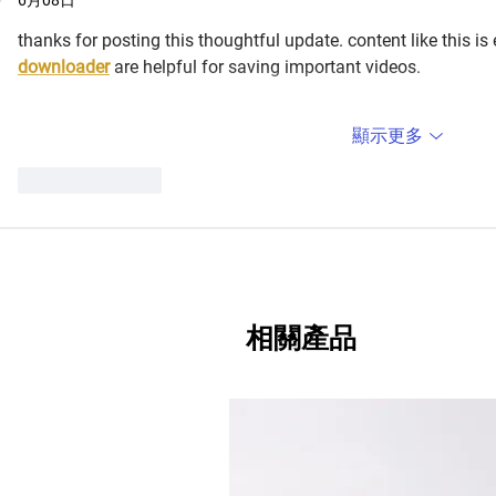
thanks for posting this thoughtful update. content like this is 
downloader
 are helpful for saving important videos.
顯示更多
按讚
回覆
相關產品