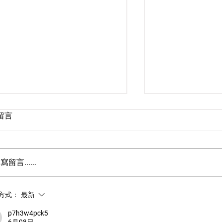
則留言
寫留言......
永寬化學電子報-第483期
永寬化學電子報-
方式：
最新
p7h3w4pck5
6月08日