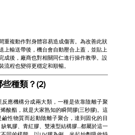
間重複動作對身體容易造成傷害。為改善此狀
送上輸送帶後，機台會自動壓合上蓋，並貼上
完成後，廠商也對相關同仁進行操作教學。設
裝流程也變得更穩定和順暢。
些種類？(2)
照反應機構分成兩大類，一種是依靠陰離子聚
烯酸酯，就是大家熟知的瞬間膠(三秒膠)。這
是鹼性物質而起動陰離子聚合，達到固化的目
、缺氧膠、青紅膠、雙液型結構膠…都屬於這一
不同的樣態。以UV膠為例，光起始劑吸收特