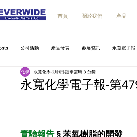
首頁
關於我們
產品
osts
公司活動
產品發表
參展資訊
永寬電子報
永寬化學
6月1日
讀畢需時 3 分鐘
永寬化學電子報-第47
實驗報告
 § 苯氧樹脂的開發