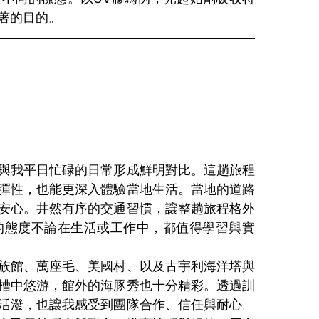
著的目的。
與我平日忙碌的日常形成鮮明對比。這趟旅程
彈性，也能更深入體驗當地生活。當地的道路
安心。井然有序的交通習慣，讓整趟旅程格外
的態度不論在生活或工作中，都值得學習與實
族館、萬座毛、美國村、以及古宇利海洋塔與
槽中悠游，館外的海豚秀也十分精彩。透過訓
活潑，也讓我感受到團隊合作、信任與耐心。