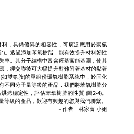
材料，具備優異的相容性，可廣泛應用於聚氨
圖1)。透過添加苯氧樹脂，能有效提升材料韌性
失率。其分子結構中富含羥基官能基團，使其
應，經交聯後可大幅提升對難附著基材的黏著
(如雙氰胺)的單組份環氧樹脂系統中，於固化
有不同分子量等級的產品，我們將苯氧樹脂分
烤穩定性，評估苯氧樹脂的性質 (圖2-4)。
量等級的產品，歡迎有興趣的您與我們聯繫。
－作者：林家菁 小姐