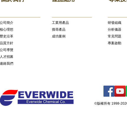
公司簡介
​工業用產品
研發組織
核心理想
搜尋產品
分析儀器
歷史沿革
成功案例
常見問題
品質方針
專案啟動
公司導覽
人才招募
連絡我們
©版權所有 1998-2