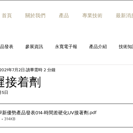
首頁
關於我們
產品
專業技術
最新消
品發表
參展資訊
永寬電子報
產品介紹
技術知
2021年7月2日
讀畢需時 2 分鐘
遲接着劑
月5日
.pdf
新優勢產品發表014-時間差硬化UV接著劑
• 314KB