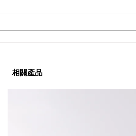
石墨烯單組份低溫熱固化導熱
環氧灌封膠
相關產品