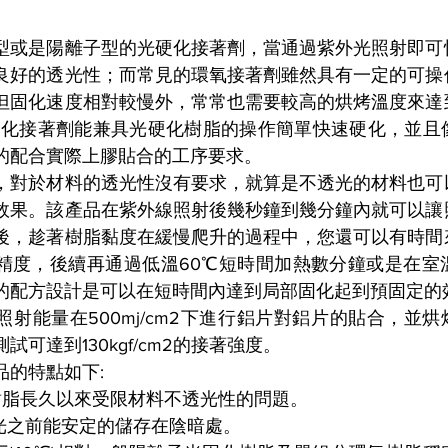
型或是陽離子型的光硬化接著劑，當通過紫外光照射即可
良好的透光性；而常見的環氧接著劑雖然具有一定的可操
但固化速度相對較慢外，常常也需要較高的烘烤溫度來達
固化接著劑能兼具光硬化樹脂的操作簡單快速硬化，並且
的配合實際上膠貼合的工序要求。
，對於材料的透光性沒有要求，就算是不透光的材料也可
效果。該產品在紫外線照射後幾秒鐘到幾分鐘內就可以讓
後，趁著樹脂黏度在緩慢爬升的過程中，您還可以有時間
精度，後續再通過低溫60℃短時間加熱數分鐘或是在室
的配方設計是可以在短時間內達到局部固化起到預固定的
射能量在500mj/cm2下進行鋁片對鋁片的貼合，並烘烤
試可達到130kgf/cm2的接著強度。
品的特點如下:
化樹脂長久以來受限材料不透光性的問題。
照光之前能安定的儲存在陰暗處。