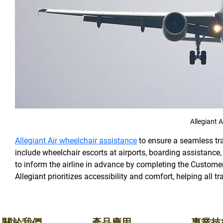
Allegiant 
Allegiant Air wheelchair assistance
 to ensure a seamless tr
include wheelchair escorts at airports, boarding assistanc
to inform the airline in advance by completing the Custome
Allegiant prioritizes accessibility and comfort, helping all 
關於我們
產品應用
專業技