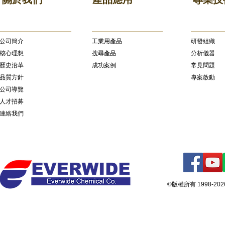
公司簡介
​工業用產品
研發組織
核心理想
搜尋產品
分析儀器
歷史沿革
成功案例
常見問題
品質方針
專案啟動
公司導覽
人才招募
連絡我們
©版權所有 1998-2