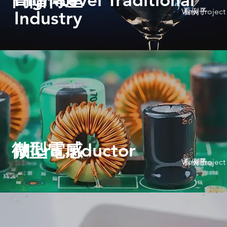
View Project
看例子
Industry
微型電感
Micro Inductor
View Project
看例子