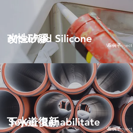
改性矽膠
Modified Silicone
View Project
看例子
下水道復新
Sewer Rehabilitate
View Project
看例子