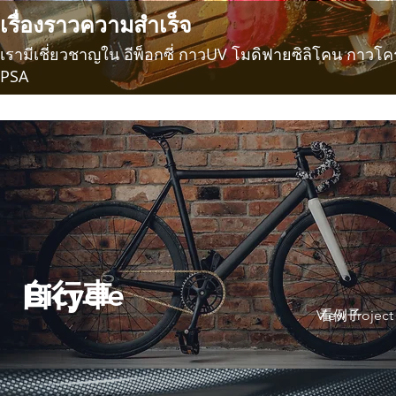
เรื่องราวความสำเร็จ
เรามีเชี่ยวชาญใน อีพ็อกซี่ กาวUV โมดิฟายซิลิโคน กาวโ
PSA
自行車
Bicycle
View Project
看例子