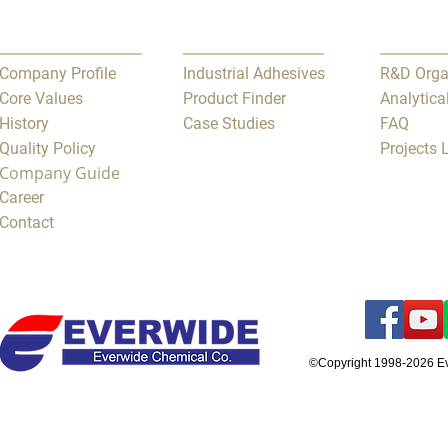
Company Profile
Industrial Adhesives
R&D Orga
Core Values
Product Finder
Analytica
History
Case Studies
FAQ
Quality Policy
Projects
Company Guide
Career
Contact
©Copyright 1998-2026 E