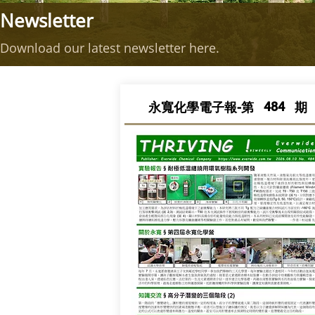
Newsletter
Download our latest newsletter here.
484
永寬化學電子報-第
期